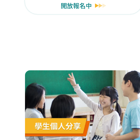
開放報名中
【測驗日期異動公告】
原定6/16(
【獎學金計畫】
TOEFL ITP測驗
【最新公告】
TOEFL iBT®全