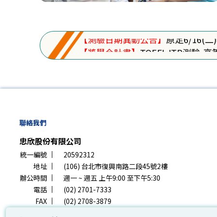
【撤銷報名申請】
申請事由及方式
【遺失物公告】
考場遺失物招領
【測驗日期異動公告】
原定6/16(
【獎學金計畫】
TOEFL ITP測驗
【最新公告】
TOEFL iBT®全
【撤銷報名申請】
申請事由及方式
【遺失物公告】
考場遺失物招領
【測驗日期異動公告】
原定6/16(
【獎學金計畫】
TOEFL ITP測驗
【最新公告】
TOEFL iBT®全
聯絡我們
【撤銷報名申請】
申請事由及方式
忠欣股份有限公司
【遺失物公告】
考場遺失物招領
統一編號
20592312
地址
(106) 台北市復興南路二段45號2樓
辦公時間
週一 ~ 週五 上午9:00 至下午5:30
電話
(02) 2701-7333
FAX
(02) 2708-3879
Email
service@examservice.com.tw