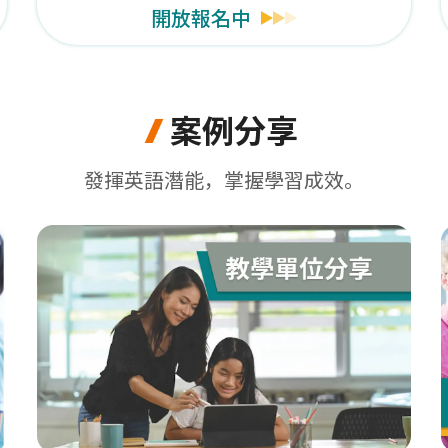
開放報名中
案例分享
發揮英語潛能，掌握學習成效。
二)舉辦之TOEFL ITP測驗，調整至6/17(三)舉辦。相
-高等教育學術研究獎學金計畫 立即申請>>
真線上模擬試題登入網址更新，詳情立即點入查看>>