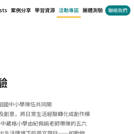
sts
案例分享
學習資源
活動專區
團體測驗
聯絡我們
驗
請全台近40組國中小學隊伍共同開
揮想像力及創意，將日常生活經驗轉化成創作模
台中葳格小學由紀佩娟老師帶隊的五六
伸出生活情境下的英文題目──如動物