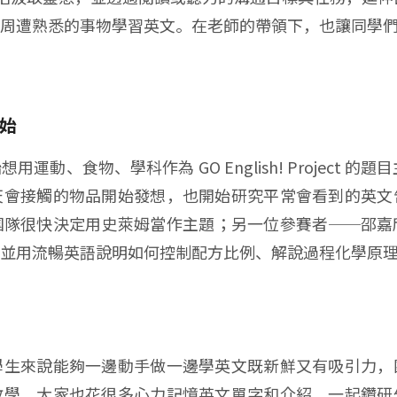
周遭熟悉的事物學習英文。在老師的帶領下，也讓同學
。
始
食物、學科作為 GO English! Project 的題目主
天會接觸的物品開始發想，也開始研究平常會看到的英文
團隊很快決定用史萊姆當作主題；另一位參賽者──邵嘉
並用流暢英語說明如何控制配方比例、解說過程化學原
學生來說能夠一邊動手做一邊學英文既新鮮又有吸引力，
教學，大家也花很多心力記憶英文單字和介紹，一起鑽研