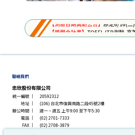
【撤銷報名申請】
申請事由及方式
【遺失物公告】
考場遺失物招領
【測驗日期異動公告】
原定6/16(
【獎學金計畫】
TOEFL ITP測驗
【最新公告】
TOEFL iBT®全
【撤銷報名申請】
申請事由及方式
【遺失物公告】
考場遺失物招領
【測驗日期異動公告】
原定6/16(
【獎學金計畫】
TOEFL ITP測驗
【最新公告】
TOEFL iBT®全
聯絡我們
【撤銷報名申請】
申請事由及方式
忠欣股份有限公司
【遺失物公告】
考場遺失物招領
統一編號
20592312
地址
(106) 台北市復興南路二段45號2樓
辦公時間
週一 ~ 週五 上午9:00 至下午5:30
電話
(02) 2701-7333
FAX
(02) 2708-3879
Email
service@examservice.com.tw