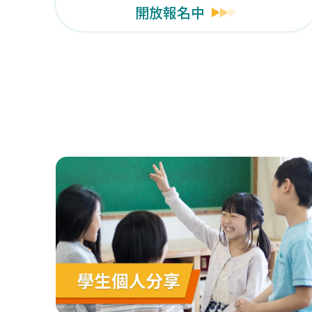
開放報名中
【測驗日期異動公告】
原定6/16(
【獎學金計畫】
TOEFL ITP測驗
【最新公告】
TOEFL iBT®全