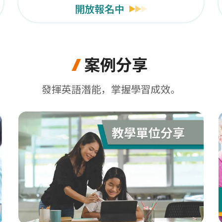
開放報名中
案例分享
發揮英語潛能，掌握學習成效。
二)舉辦之TOEFL ITP測驗，調整至6/17(三)舉辦。相
-高等教育學術研究獎學金計畫 立即申請>>
真線上模擬試題登入網址更新，詳情立即點入查看>>