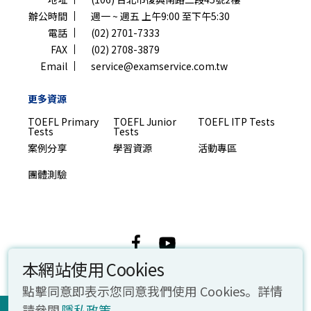
辦公時間
週一 ~ 週五 上午9:00 至下午5:30
電話
(02) 2701-7333
FAX
(02) 2708-3879
Email
service@examservice.com.tw
更多資源
TOEFL Primary
TOEFL Junior
TOEFL ITP Tests
Tests
Tests
案例分享
學習資源
活動專區
團體測驗
© 2026 忠欣股份有限公司. All rights reserved.
本網站使用 Cookies
點擊同意即表示您同意我們使用 Cookies。詳情
立即報名
請參閱
隱私政策
。