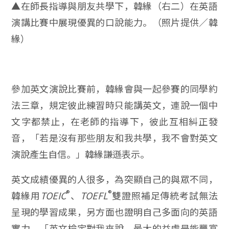
▲在師長指導與朋友共學下，韓緣（右二）在英語
演講比賽中展現優異的口說能力。（照片提供／韓
緣）
參加英文演說比賽前，韓緣會與一起參賽的同學約
法三章，規定彼此練習時只能講英文，連說一個中
文字都禁止，在老師的指導下，彼此互相糾正發
音，「若是沒有那些朋友和我共學，我不會對英文
演說產生自信。」韓緣謙遜表示。
英文成績優異的人很多，為突顯自己的與眾不同，
®
®
韓緣用
TOEIC
、
TOEFL
雙證照補足傳統考試無法
呈現的學習成果，另方面也證明自己多面向的英語
實力。「英文檢定對我來說，最大的益處是能豐富