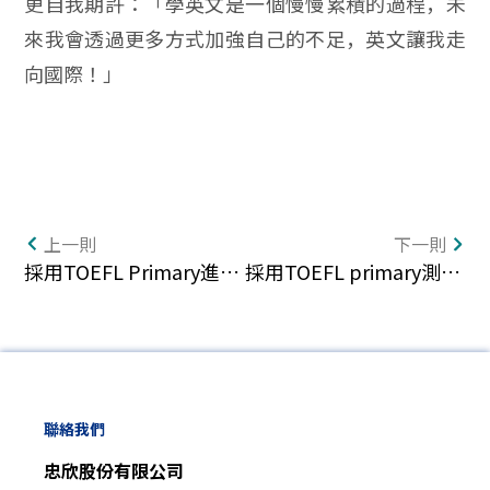
更自我期許：「學英文是一個慢慢累積的過程，未
來我會透過更多方式加強自己的不足，英文讓我走
向國際！」
上一則
下一則
採用TOEFL Primary進行沉浸式英語教育 — 神奈川縣相模原市 LCA 國際小學
採用TOEFL primary測驗，國際化且有公信力 — 大阪府香里 Nevers 學院國高中
聯絡我們
忠欣股份有限公司