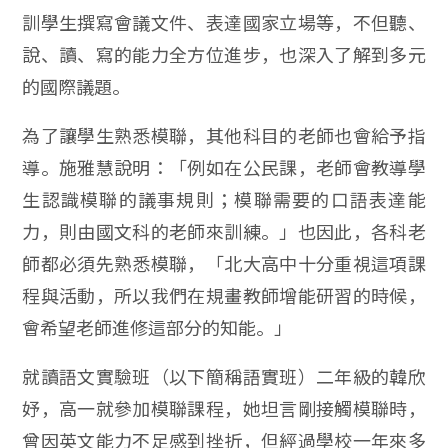
訓學生撰寫會議文件、表達國家立場等，不但聽、
說、讀、寫的能力全方位進步，也深入了解到多元
的國際議題。
為了讓學生熟悉模聯，其他科目的老師也會給予指
導。施雅慧說明：「例如在公民課，老師會教導學
生認識模聯的議事規則；模聯需要的口語表達能
力，則由國文科的老師來訓練。」也因此，各科老
師都必須先熟悉模聯，「北大高中十分重視這項課
程與活動，所以我們在規畫教師增能研習的時候，
會希望老師進修這部分的知能。」
就讀語文實驗班（以下簡稱語實班）二年級的韓欣
妤，高一就參加模聯課程，她坦言剛接觸模聯時，
曾因英文能力不足感到挫折，但經過學校一年來多