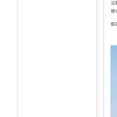
活
帶
感