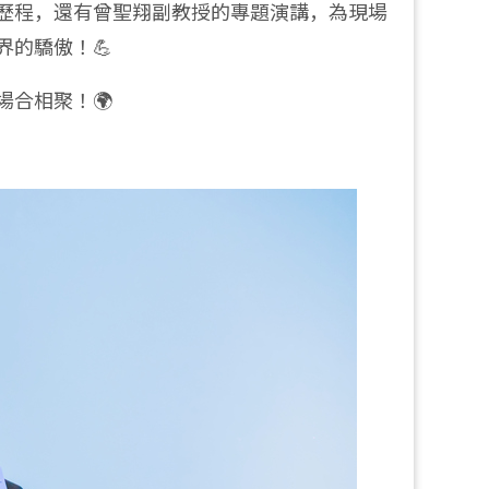
歷程，還有曾聖翔副教授的專題演講，為現場
的驕傲！💪
合相聚！🌍