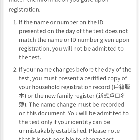
registration.
If the name or number on the ID
presented on the day of the test does not
match the name or ID number given upon
registration, you will not be admitted to
the test.
If your name changes before the day of the
test, you must present a certified copy of
your household registration record (戶籍謄
本) or the new family register (新式戶口名
簿). The name change must be recorded
on this document. You will be admitted to
the test only if your identity can be
unmistakably established. Please note
that it is not possible to change test