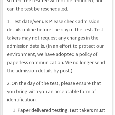
scored, the test fee will not be refunded, nor
can the test be rescheduled.
1. Test date/venue: Please check admission
details online before the day of the test. Test
takers may not request any changes in the
admission details. (In an effort to protect our
environment, we have adopted a policy of
paperless communication. We no longer send
the admission details by post.)
2. On the day of the test, please ensure that
you bring with you an acceptable form of
identification.
Paper delivered testing: test takers must