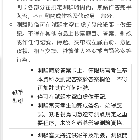
間；各部分在規定測驗時間內，無論作答完畢
與否，不可翻閱或作答及修改另一部分。
測驗時僅可在試題本空白處 / 發放紙張上做筆
記。不得
在其他物品上抄寫題目、答案、劃線
或作任何記號，傳遞、夾帶或左顧右盼、意圖
窺視、相互交談、抄襲他人答案或自誦答案等
行為。
測驗時於答案卡上，僅限填寫考生基
本資料及劃記答案於答案欄位，不得
再加註其它任何記號。
紙筆
僅可在試題本空白處做筆記。
型態
測驗當天考生須完成簽名，始得應
試。簽名視為同意遵守測驗規定之重
要程序，未簽名者將影響測驗資格。
測驗當天將提供鉛筆及紙張，測驗開