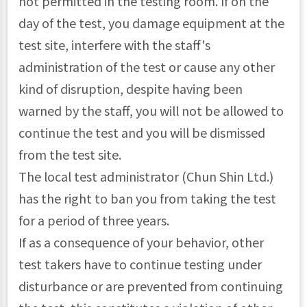
not permitted in the testing room. If on the
day of the test, you damage equipment at the
test site, interfere with the staff's
administration of the test or cause any other
kind of disruption, despite having been
warned by the staff, you will not be allowed to
continue the test and you will be dismissed
from the test site.
The local test administrator (Chun Shin Ltd.)
has the right to ban you from taking the test
for a period of three years.
If as a consequence of your behavior, other
test takers have to continue testing under
disturbance or are prevented from continuing