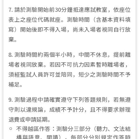
7. 請於測驗開始前30分鐘抵達應試教室，依座位
表上之座位代碼就座。測驗時間（含基本資料填
寫）開始後即不得入場，尚未入場者視同自行放
棄。
8. 測驗時間約兩個半小時，中間不休息，提前離
場者視同放棄。若因不可抗力因素暫時離場者，
須經監試人員許可並陪同，短少之測驗時間不予
補足。
9. 測驗過程中請確實遵守下列答題規則，若無遵
守則以違規論，成績不予計分，且不得要求辦理
退費或申請延期。
不得越區作答：測驗分三部分（聽力、文法結
構
與語意、
閱讀），每部分分別規定作答時