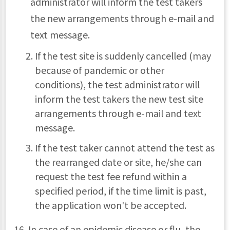
administrator will inform the test takers
the new arrangements through e-mail and
text message.
If the test site is suddenly cancelled (may
because of pandemic or other
conditions), the test administrator will
inform the test takers the new test site
arrangements through e-mail and text
message.
If the test taker cannot attend the test as
the rearranged date or site, he/she can
request the test fee refund within a
specified period, if the time limit is past,
the application won't be accepted.
16. In case of an epidemic disease or flu, the