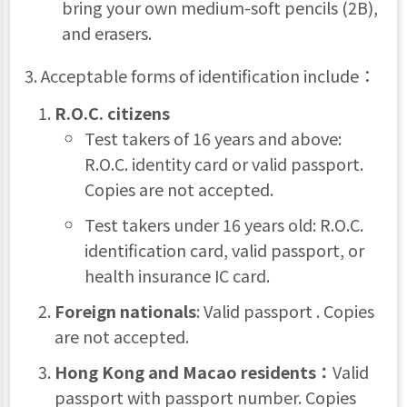
bring your own medium-soft pencils (2B),
and erasers.
3. Acceptable forms of identification include：
R.O.C. citizens
Test takers of 16 years and above:
R.O.C. identity card or valid passport.
Copies are not accepted.
Test takers under 16 years old: R.O.C.
identification card, valid passport, or
health insurance IC card.
Foreign nationals
: Valid passport . Copies
are not accepted.
Hong Kong and Macao residents
：
Valid
passport with passport number. Copies