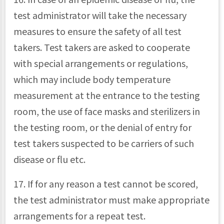
test administrator will take the necessary
measures to ensure the safety of all test
takers. Test takers are asked to cooperate
with special arrangements or regulations,
which may include body temperature
measurement at the entrance to the testing
room, the use of face masks and sterilizers in
the testing room, or the denial of entry for
test takers suspected to be carriers of such
disease or flu etc.
17. If for any reason a test cannot be scored,
the test administrator must make appropriate
arrangements for a repeat test.