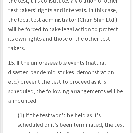
the test, this constitutes a violation of other
test takers’ rights and interests. In this case,
the local test administrator (Chun Shin Ltd.)
will be forced to take legal action to protect
its own rights and those of the other test
takers.
15. If the unforeseeable events (natural
disaster, pandemic, strikes, demonstration,
etc.) prevent the test to proceed as it is
scheduled, the following arrangements will be
announced:
(1) If the test won't be held as it's
scheduled or it's been terminated, the test