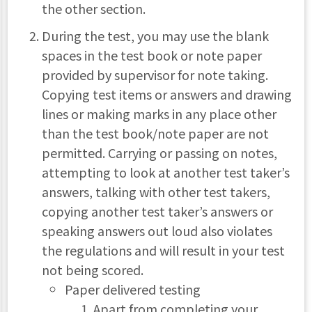
the other section.
During the test, you may use the blank
spaces in the test book or note paper
provided by supervisor for note taking.
Copying test items or answers and drawing
lines or making marks in any place other
than the test book/note paper are not
permitted. Carrying or passing on notes,
attempting to look at another test taker’s
answers, talking with other test takers,
copying another test taker’s answers or
speaking answers out loud also violates
the regulations and will result in your test
not being scored.
Paper delivered testing
Apart from completing your