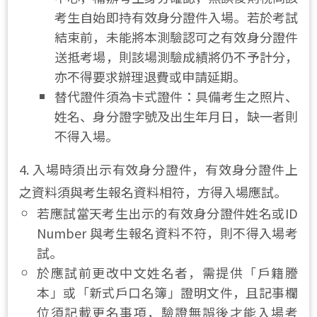
考生自始即持有效身分證件入場。若於
考試
結束前，未能將本測驗認可之有效身分證件
送抵考場，則該場測驗成績將仍不予計分，
亦不得要求辦理退費或申請延期。
替代證件須為卡式證件：具備考生之照片、
姓名、身分證字號及出生年月日，缺一者則
不得入場。
4. 入場時須出示有效身分證件，有效身分證件上
之資料須與考生報名資料相符，方得入場應試。
若應試當天考生出示的有效身分證件姓名或ID 
Number 與考生報名資料不符，則不得入場考
試。
於應試前更改中文姓名者，需提供「戶籍謄
本」或「新式戶口名簿」證明文件，且記事欄
位須記載更名事項，驗證無誤後才能入場考