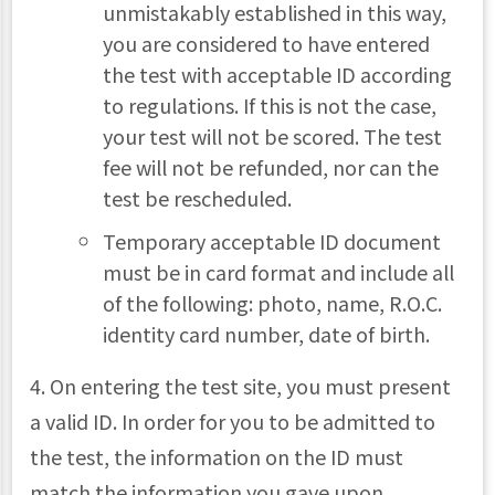
unmistakably established in this way,
you are considered to have entered
the test with acceptable ID according
to regulations. If this is not the case,
your test will not be scored. The test
fee will not be refunded, nor can the
test be rescheduled.
Temporary acceptable ID document
must be in card format and include all
of the following: photo, name, R.O.C.
identity card number, date of birth.
4. On entering the test site, you must present
a valid ID. In order for you to be admitted to
the test, the information on the ID must
match the information you gave upon