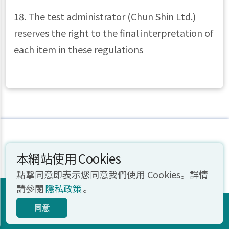
18. The test administrator (Chun Shin Ltd.)
reserves the right to the final interpretation of
each item in these regulations
本網站使用 Cookies
聯絡我們
點擊同意即表示您同意我們使用 Cookies。詳情
忠欣股份有限公司
立即報名
請參閱
隱私政策
。
統一編號
20592312
地址
(106) 台北市復興南路二段45號2樓
TOEFL
TOEFL
TOEFL
同意
Primary
Junior
ITP
辦公時間
週一 ~ 週五 上午9:00 至下午5:30
Tests
Tests
Tests
TOP
電話
(02) 2701-7333