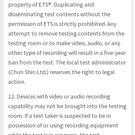
property of ETS®. Duplicating and
disseminating test contents without the
permission of ETS is strictly prohibited. Any
attempt to remove testing contents from the
testing room or to make video, audio, or any
other type of recording will result in a five-year
ban from the test. The local test administrator
(Chun Shin Ltd.) reserves the right to legal
action.
12. Devices with video or audio recording
capability may not be brought into the testing
room. If a test taker is suspected to be in
possession of or using recording equipment
while the test is in progress, the test