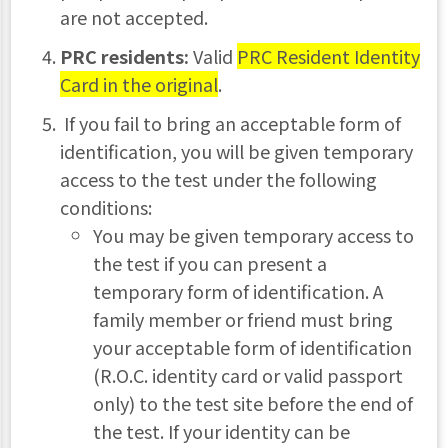
are not accepted.
PRC residents:
Valid
PRC Resident Identity
Card in the original
.
If you fail to bring an acceptable form of
identification, you will be given temporary
access to the test under the following
conditions:
You may be given temporary access to
the test if you can present a
temporary form of identification. A
family member or friend must bring
your acceptable form of identification
(R.O.C. identity card or valid passport
only) to the test site before the end of
the test. If your identity can be