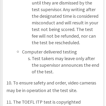
until they are dismissed by the
test supervisor. Any writing after
the designated time is considered
misconduct and will result in your
test not being scored. The test
fee will not be refunded, nor can
the test be rescheduled.
Computer delivered testing
Test takers may leave only after
the supervisor announces the end
of the test.
10. To ensure safety and order, video cameras
may be in operation at the test site.
11. The TOEFL ITP test is copyrighted