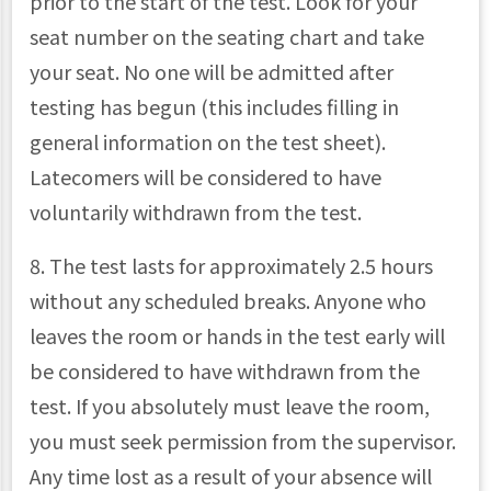
prior to the start of the test. Look for your
seat number on the seating chart and take
your seat. No one will be admitted after
testing has begun (this includes filling in
general information on the test sheet).
Latecomers will be considered to have
voluntarily withdrawn from the test.
8. The test lasts for approximately 2.5 hours
without any scheduled breaks. Anyone who
leaves the room or hands in the test early will
be considered to have withdrawn from the
test. If you absolutely must leave the room,
you must seek permission from the supervisor.
Any time lost as a result of your absence will