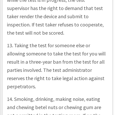
supervisor has the right to demand that test
taker render the device and submit to
inspection. If test taker refuses to cooperate,
the test will not be scored.
13. Taking the test for someone else or
allowing someone to take the test for you will
result in a three-year ban from the test for all
parties involved. The test administrator
reserves the right to take legal action against
perpetrators.
14. Smoking, drinking, making noise, eating
and chewing betel nuts or chewing gum are