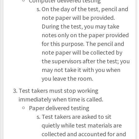
Computer delivered testing
On the day of the test, pencil and
note paper will be provided.
During the test, you may take
notes only on the paper provided
for this purpose. The pencil and
note paper will be collected by
the supervisors after the test; you
may not take it with you when
you leave the room.
Test takers must stop working
immediately when time is called.
Paper delivered testing
Test takers are asked to sit
quietly while test materials are
collected and accounted for and