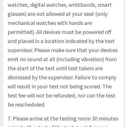
watches, digital watches, wristbands, smart
glasses) are not allowed at your seat (only
mechanical watches with hands are
permitted). All devices must be powered off
and placed in a location indicated by the test
supervisor. Please make sure that your devices
emit no sound at all (including vibration) from
the start of the test until test takers are
dismissed by the supervisor. Failure to comply
will result in your test not being scored. The
test fee will not be refunded, nor can the test
be rescheduled.
7. Please arrive at the testing room 30 minutes