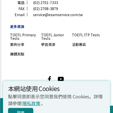
電話
(02) 2701-7333
FAX
(02) 2708-3879
Email
service@examservice.com.tw
更多資源
TOEFL Primary
TOEFL Junior
TOEFL ITP Tests
Tests
Tests
案例分享
學習資源
活動專區
團體測驗
© 2026 忠欣股份有限公司. All rights reserved.
本網站使用 Cookies
點擊同意即表示您同意我們使用 Cookies。詳情
立即報名
請參閱
隱私政策
。
TOEFL
TOEFL
TOEFL
同意